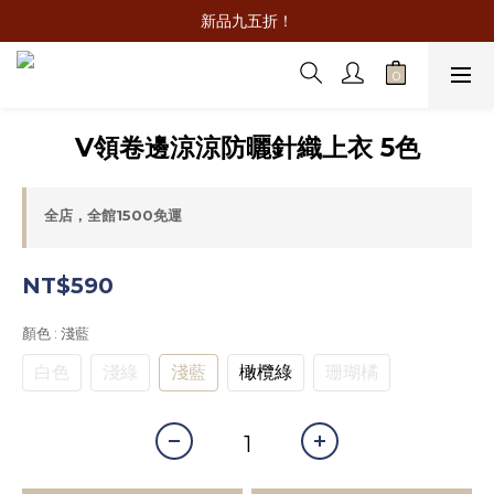
新品九五折！
V領卷邊涼涼防曬針織上衣 5色
全店，全館1500免運
NT$590
顏色
: 淺藍
白色
淺綠
淺藍
橄欖綠
珊瑚橘