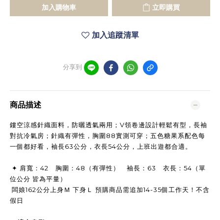
加入購物車
立即購買
加入追蹤清單
分享到
商品描述
鏤空涼感針織面料，防曬透氣兩用；V領卷邊設計輕鬆有型，長袖
對抗冷氣房；針織有彈性，胸圍88實測可穿；五色糖果系配色每
一個都好看，袖長63公分，衣長54公分，上班出遊都合適。
✦ 肩寬：42 胸圍：48（有彈性） 袖長：63 衣長：54（單
位公分 皆為平量）
闆娘162公分上身Ｍ 下身Ｌ 預購商品需追加14-35個工作天！不含
假日