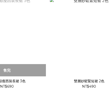
售完
顯瘦西裝長裙 3色
雙層紗鬆緊短裙 2色
NT$690
NT$490