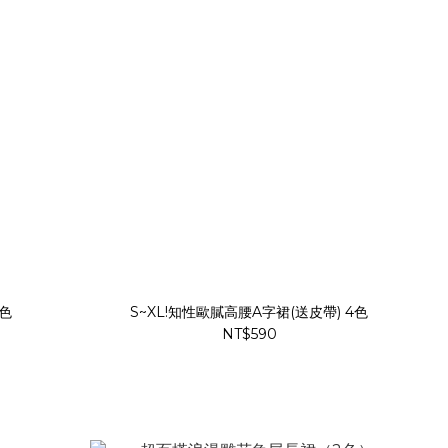
色
S~XL!知性歐膩高腰A字裙(送皮帶) 4色
NT$590