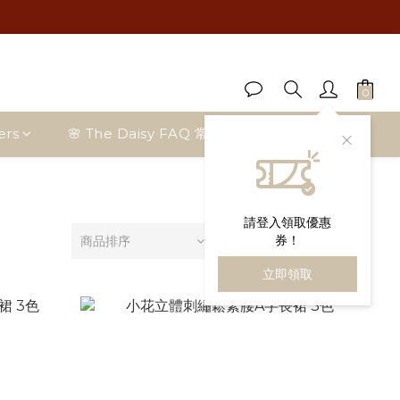
ers
🌸 The Daisy FAQ 常見問題
部落格首頁
請登入領取優惠
券！
商品排序
每頁顯示 24 個
立即領取