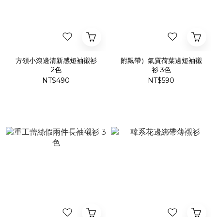
方領小滾邊清新感短袖襯衫
附飄帶）氣質荷葉邊短袖襯
2色
衫 3色
NT$490
NT$590