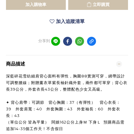
加入購物車
立即購買
加入追蹤清單
分享到
商品描述
深藍碎花雪紡細肩背心面料有彈性，胸圍88實測可穿，綁帶設計
可調整腰線；附贈薰衣草紫長袖針織外套，兩件都可單穿；背心衣
長39公分，外套衣長43公分，整體配色少女又高級。
✦ 背心肩帶：可調節 背心胸圍：37（有彈性） 背心衣長：
39 外套肩寬：40 外套胸圍：43 外套袖長：60 外套衣
長：43
（單位公分 皆為平量） 闆娘162公分上身Ｍ 下身Ｌ 預購商品需
追加14-35個工作天！不含假日