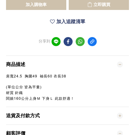
加入購物車
立即購買
加入追蹤清單
分享到
商品描述
24.5
49
60
38
肩寬
胸圍
袖長
衣長
(單位公分
皆為平量)
針織
材質
160
闆娘
公分上身Ｍ
下身Ｌ
此款舒適！
送貨及付款方式
顧客評價