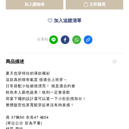
加入購物車
立即購買
加入追蹤清單
分享到
商品描述
夏天也穿得住的薄款襯衫
這款真的很有氣質 很適合上班穿～
日常搭配小短裙很漂亮！ 很是適合約會
粉色本人顏色超美！收到一定會喜歡
荷葉下襬的設計還可以遮一下小肚肚很加分！
整體版型也算寬鬆穿起來沒有拘束感！
37
50
47
54
肩
胸
衣長
袖
(單位公分 皆為平量)
材質 雪紡