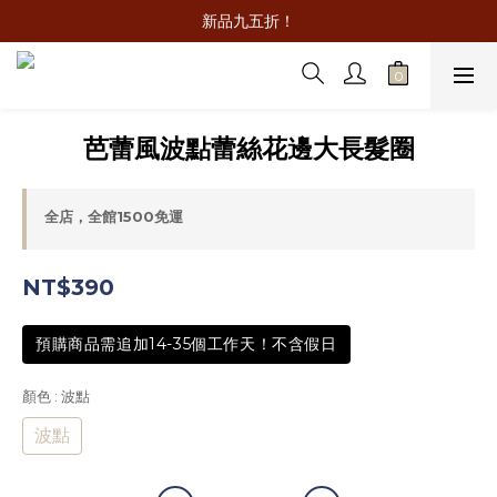
新品九五折！
芭蕾風波點蕾絲花邊大長髮圈
全店，全館1500免運
NT$390
預購商品需追加14-35個工作天！不含假日
顏色
: 波點
波點