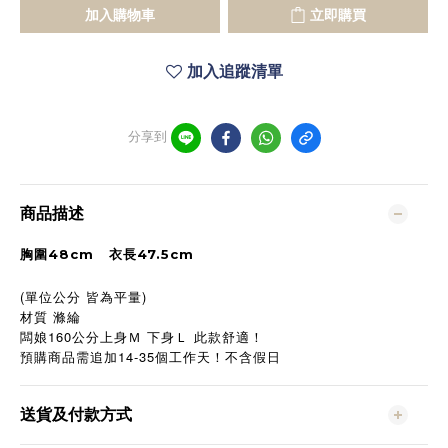
加入購物車
立即購買
加入追蹤清單
分享到
商品描述
胸圍
48cm
衣長
47.5cm
(單位公分 皆為平量)
材質 滌綸
160
闆娘
公分上身Ｍ
下身Ｌ
此款舒適！
預購商品需追加14-35個工作天！不含假日
送貨及付款方式