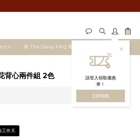
ers
🌸 The Daisy FAQ 常見問題
部落格首頁
立即購買
花背心兩件組 2色
請登入領取優惠
券！
立即領取
5個工作天