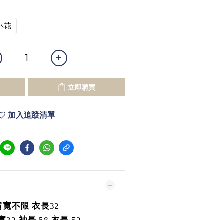
小花
立即購買
加入追蹤清單
肩寬不限
衣長
32
寬
32
袖長
58
衣長
52