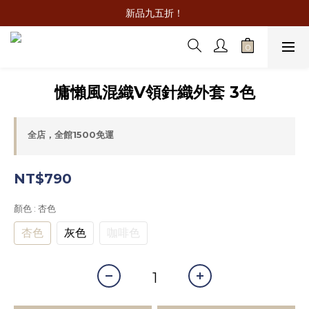
新品九五折！
慵懶風混織V領針織外套 3色
全店，全館1500免運
NT$790
顏色
: 杏色
杏色
灰色
咖啡色