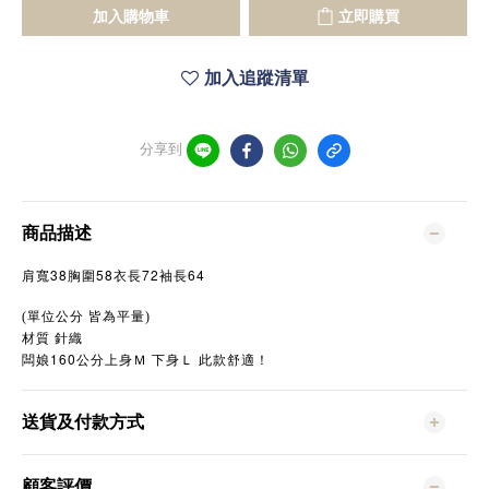
加入購物車
立即購買
加入追蹤清單
分享到
商品描述
38
58
72
64
肩寬
胸圍
衣長
袖長
(單位公分
皆為平量)
針織
材質
160
闆娘
公分上身Ｍ
下身Ｌ
此款舒適！
送貨及付款方式
顧客評價