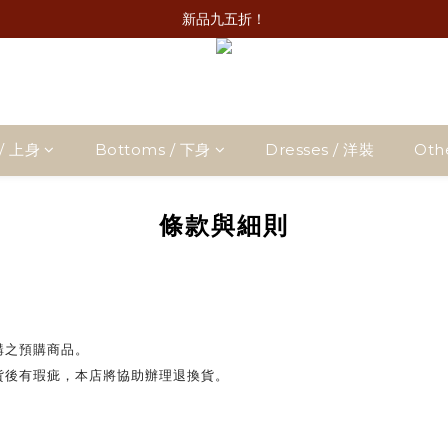
新品九五折！
/ 上身
Bottoms / 下身
Dresses / 洋裝
Oth
條款與細則
購之預購商品。
貨後有瑕疵，本店將協助辦理退換貨。
。