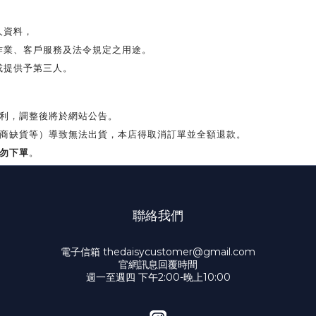
人資料，
作業、客戶服務及法令規定之用途。
或提供予第三人。
利，調整後將於網站公告。
商缺貨等）導致無法出貨，本店得取消訂單並全額退款。
勿下單
。
聯絡我們
電子信箱 thedaisycustomer@gmail.com
官網訊息回覆時間
週一至週四 下午2:00-晚上10:00