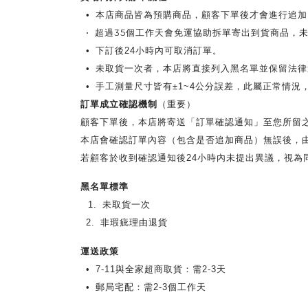
•
本店商品皆為預購商品，顧客下單後才會進行追加
•
超過35個工作天會免運協助拆單寄出到貨商品，未
•
下訂後24小時內可取消訂單。
•
未取貨一次者，本店將直接列入黑名單並保留法律
•
手工測量尺寸皆有±1~4公分誤差，此屬正常情況
訂單成立確認機制
（重要）
顧客下單後，本店將寄送「訂單確認通知」至您所留
本店會確認訂單內容（包含是否追加商品）無誤後，
若顧客於收到確認通知後24小時內未提出異議，視為
黑名單標準
1.
未取貨一次
2.
非瑕疵理由退貨
運送政策
•
7-11與全家超商取貨：需2-3天
•
郵局宅配：需2-3個工作天