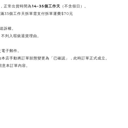
14-35個工作天
，正常出貨時間為
（不含假日）。
滿35個工作天拆單需支付拆單運費$70元
追訴權。
，不列入瑕疵退貨理由。
之電子郵件。
由本店手動將訂單狀態變更為「已確認」，此時訂單正式成立。
同意本訂單內容。