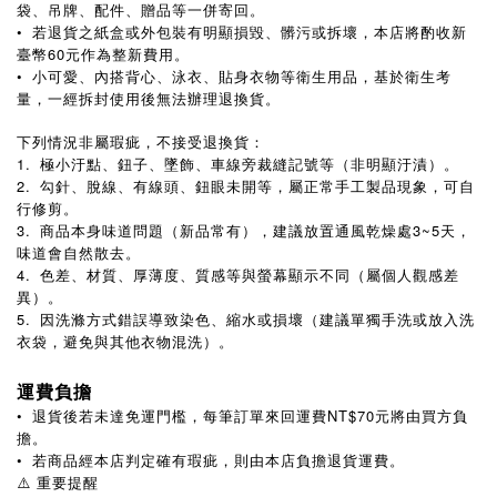
袋、吊牌、配件、贈品等一併寄回。
•
若退貨之紙盒或外包裝有明顯損毀、髒污或拆壞，本店將酌收新
臺幣60元作為整新費用。
•
小可愛、內搭背心、泳衣、貼身衣物等衛生用品，基於衛生考
量，一經拆封使用後無法辦理退換貨。
下列情況非屬瑕疵，不接受退換貨：
1.
極小汙點、鈕子、墜飾、車線旁裁縫記號等（非明顯汙漬）。
2.
勾針、脫線、有線頭、鈕眼未開等，屬正常手工製品現象，可自
行修剪。
3.
商品本身味道問題（新品常有），建議放置通風乾燥處3~5天，
味道會自然散去。
4.
色差、材質、厚薄度、質感等與螢幕顯示不同（屬個人觀感差
異）。
5.
因洗滌方式錯誤導致染色、縮水或損壞（建議單獨手洗或放入洗
衣袋，避免與其他衣物混洗）。
運費負擔
•
退貨後若未達免運門檻，每筆訂單來回運費NT$70元將由買方負
擔。
•
若商品經本店判定確有瑕疵，則由本店負擔退貨運費。
⚠️ 重要提醒