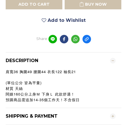
ADD TO CART
BUY NOW
Add to Wishlist
Share
DESCRIPTION
36
49
44
122
21
肩寬
胸圍
腰圍
衣長
袖長
(單位公分 皆為平量)
材質 天絲
160
闆娘
公分上身Ｍ
下身Ｌ
此款舒適！
預購商品需追加14-35個工作天！不含假日
SHIPPING & PAYMENT