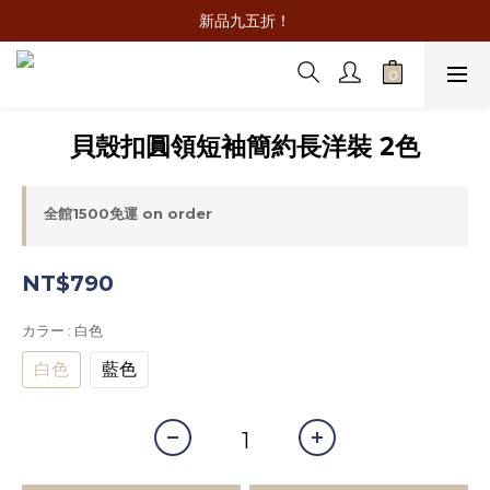
新品九五折！
貝殼扣圓領短袖簡約長洋裝 2色
全館1500免運 on order
NT$790
カラー
: 白色
白色
藍色