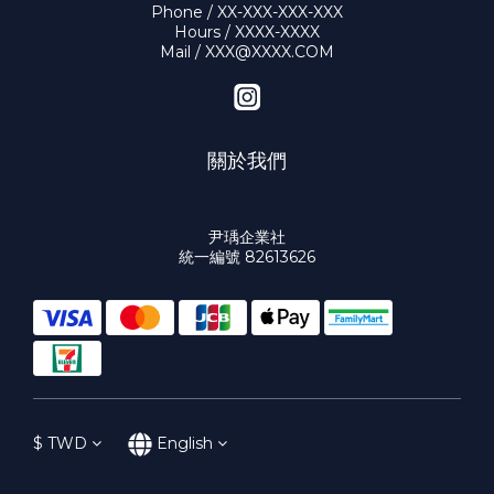
Phone / XX-XXX-XXX-XXX
Hours / XXXX-XXXX
Mail / XXX@XXXX.COM
關於我們
尹瑀企業社
統一編號 82613626
$
TWD
English