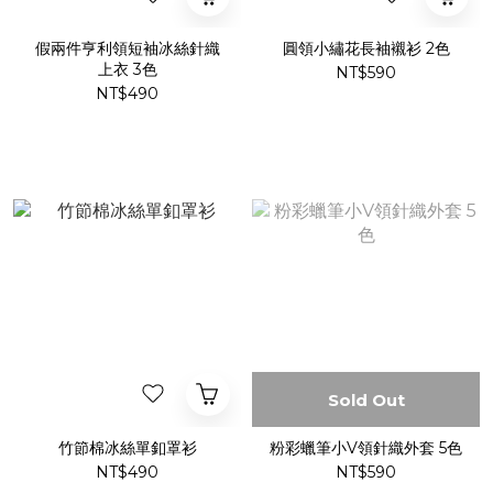
假兩件亨利領短袖冰絲針織
圓領小繡花長袖襯衫 2色
上衣 3色
NT$590
NT$490
Sold Out
竹節棉冰絲單釦罩衫
粉彩蠟筆小V領針織外套 5色
NT$490
NT$590