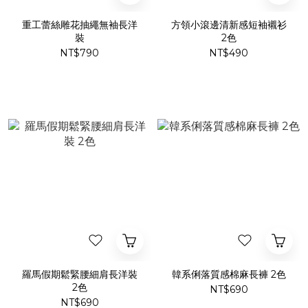
重工蕾絲雕花抽繩無袖長洋
方領小滾邊清新感短袖襯衫
裝
2色
NT$790
NT$490
羅馬假期鬆緊腰細肩長洋裝
韓系俐落質感棉麻長褲 2色
2色
NT$690
NT$690