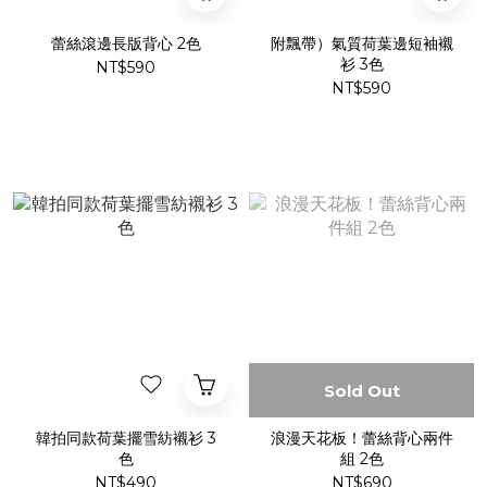
蕾絲滾邊長版背心 2色
附飄帶）氣質荷葉邊短袖襯
衫 3色
NT$590
NT$590
Sold Out
韓拍同款荷葉擺雪紡襯衫 3
浪漫天花板！蕾絲背心兩件
色
組 2色
NT$490
NT$690