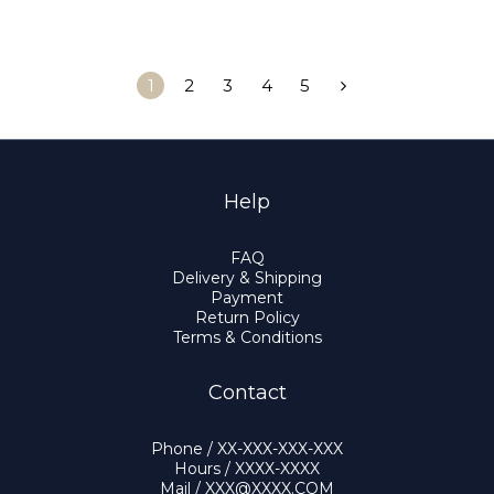
1
2
3
4
5
Help
FAQ
Delivery & Shipping
Payment
Return Policy
Terms & Conditions
Contact
Phone / XX-XXX-XXX-XXX
Hours / XXXX-XXXX
Mail / XXX@XXXX.COM