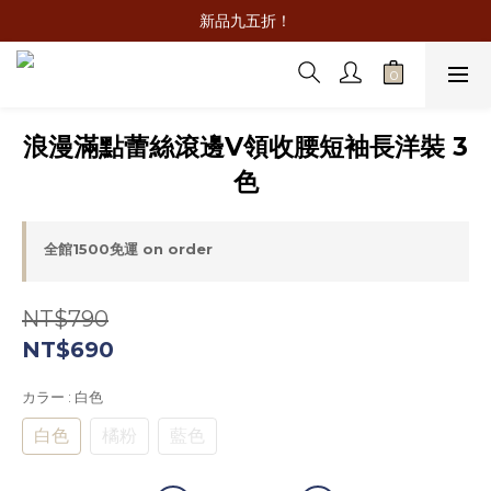
新品九五折！
浪漫滿點蕾絲滾邊V領收腰短袖長洋裝 3
色
全館1500免運 on order
NT$790
NT$690
カラー
: 白色
白色
橘粉
藍色