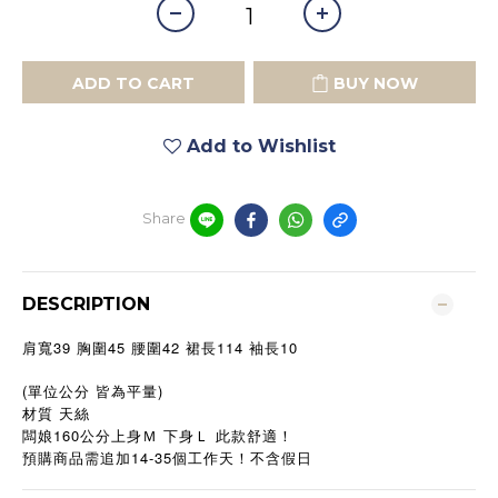
ADD TO CART
BUY NOW
Add to Wishlist
Share
DESCRIPTION
39
45
42
114
10
肩寬
胸圍
腰圍
裙長
袖長
(單位公分 皆為平量)
材質 天絲
160
闆娘
公分上身Ｍ
下身Ｌ
此款舒適！
預購商品需追加14-35個工作天！不含假日