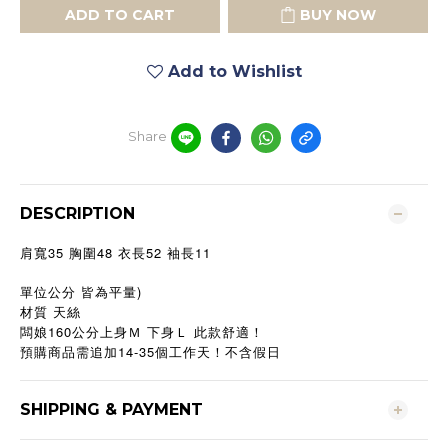
ADD TO CART
BUY NOW
Add to Wishlist
Share
DESCRIPTION
35
48
52
11
肩寬
胸圍
衣長
袖長
單位公分 皆為平量)
材質 天絲
160
闆娘
公分上身Ｍ
下身Ｌ
此款舒適！
預購商品需追加14-35個工作天！不含假日
SHIPPING & PAYMENT