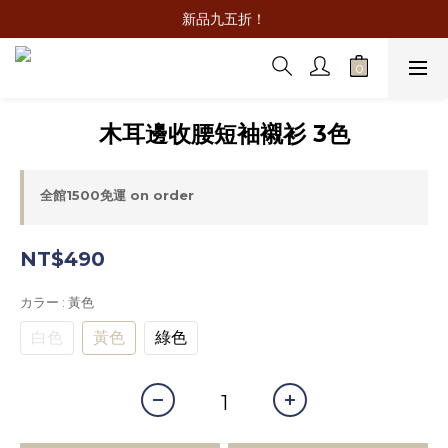
新品九五折！
木耳邊收腰短袖襯衫 3色
全館1500免運 on order
NT$490
カラー
: 黃色
白色
黃色
綠色