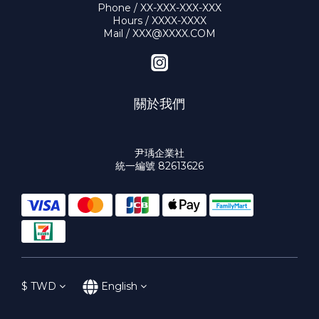
Phone / XX-XXX-XXX-XXX
Hours / XXXX-XXXX
Mail / XXX@XXXX.COM
關於我們
尹瑀企業社
統一編號 82613626
$
TWD
English