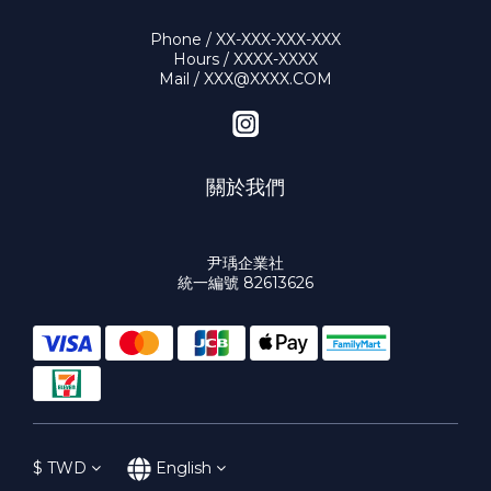
Phone / XX-XXX-XXX-XXX
Hours / XXXX-XXXX
Mail / XXX@XXXX.COM
關於我們
尹瑀企業社
統一編號 82613626
$
TWD
English