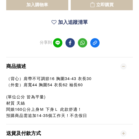
加入購物車
立即購買
加入追蹤清單
分享到
商品描述
（背心）肩帶不可調節16 胸圍34-43 衣長30
44 胸
54
62
60
（外套）肩寬
圍
衣長
袖長
(單位公分 皆為平量)
材質 天絲
160
闆娘
公分上身Ｍ
下身Ｌ
此款舒適！
預購商品需追加14-35個工作天！不含假日
送貨及付款方式