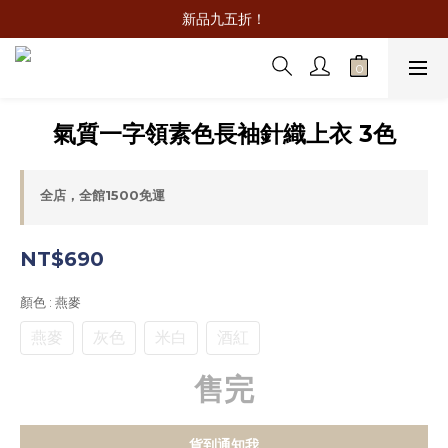
新品九五折！
氣質一字領素色長袖針織上衣 3色
全店，全館1500免運
NT$690
顏色
: 燕麥
燕麥
灰色
米白
酒紅
售完
貨到通知我