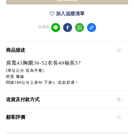
加入追蹤清單
分享到
商品描述
肩寬43胸圍36-52衣長49袖長57
(單位公分 皆為平量)
材質 滌綸
160
闆娘
公分上身Ｍ
下身Ｌ
此款舒適！
送貨及付款方式
顧客評價