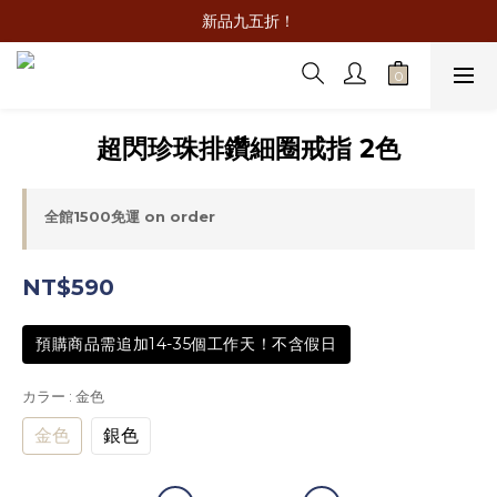
新品九五折！
超閃珍珠排鑽細圈戒指 2色
全館1500免運 on order
NT$590
預購商品需追加14-35個工作天！不含假日
カラー
: 金色
金色
銀色