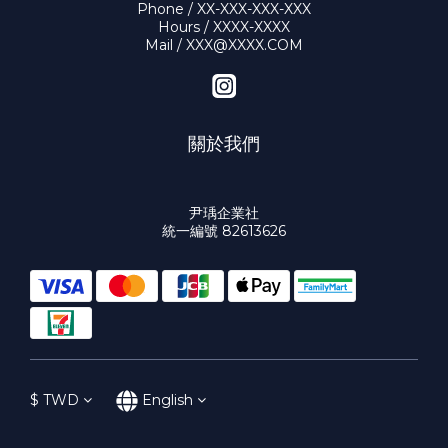
Phone / XX-XXX-XXX-XXX
Hours / XXXX-XXXX
Mail / XXX@XXXX.COM
關於我們
尹瑀企業社
統一編號 82613626
$
TWD
English