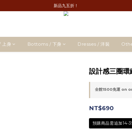
新品九五折！
/ 上身
Bottoms / 下身
Dresses / 洋裝
Oth
設計感三圈環
全館1500免運 on o
NT$690
預購商品需追加14-