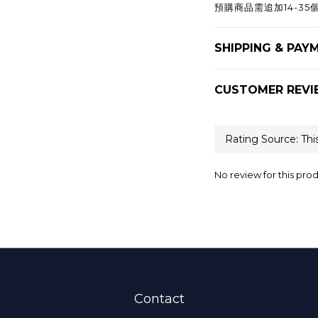
預購商品需追加14-3
SHIPPING & PAY
CUSTOMER REVI
No review for this pro
Contact