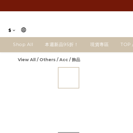
$
Shop All
本週新品95折！
現貨專區
TOP 
View All
/
Others
/
Acc / 飾品