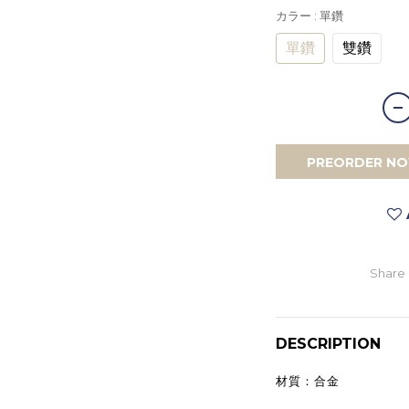
カラー
: 單鑽
單鑽
雙鑽
PREORDER N
Share
DESCRIPTION
材質：合金