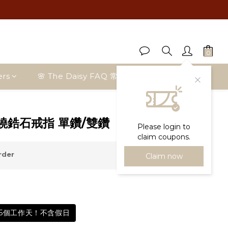
ers
🌸 The Daisy FAQ 常見問題
Blog Posts
BUY NOW
繞鋯石戒指 單鑽/雙鑽
Please login to
claim coupons.
rder
Claim now
35個工作天！不含假日