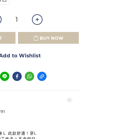
T
BUY NOW
Add to Wishlist
長
91
身Ｌ
此款舒適！穿L
5個工作天！不含假日