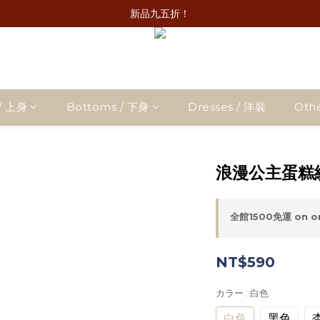
新品九五折！
/ 上身
Bottoms / 下身
Dresses / 洋裝
Oth
浪漫公主蛋糕紗
全館1500免運 on o
NT$590
カラー
: 白色
白色
黑色