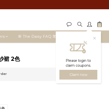
ers
🌸 The Daisy FAQ 常見問題
Blog Posts
BUY NOW
裙 2色
Please login to
claim coupons.
rder
Claim now
杏色