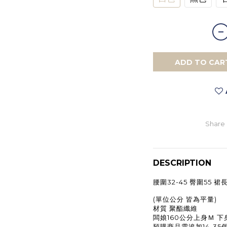
ADD TO CAR
Share
DESCRIPTION
腰圍
32-45
臀圍
55
裙
(單位公分 皆為平量)
材質 聚酯纖維
闆娘
160
公分上身Ｍ
下
預購商品需追加14-3