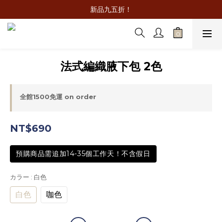
新品九五折！
法式編織腋下包 2色
全館1500免運 on order
NT$690
預購商品需追加14-35個工作天！不含假日
カラー
: 白色
白色
咖色