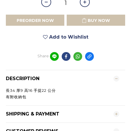
PREORDER NOW
BUY NOW
Add to Wishlist
Share
DESCRIPTION
長34 厚9 高16 手提22 公分
有附收納包
SHIPPING & PAYMENT